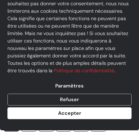
souhaitez pas donner votre consentement, nous nous
limiterons aux cookies techniquement nécessaires.
Cela signifie que certaines fonctions ne peuvent pas
être utilisées ou ne peuvent l'être que de manière
limitée. Mais ne vous inquiétez pas ! Si vous souhaitez
utiliser ces fonctions, nous vous indiquerons à
nouveau les paramètres sur place afin que vous
puissiez également donner votre accord par la suite.
BIRKENSTOCK - Mule - MADRID
Toutes les options et de plus amples détails peuvent
BIG BUCKLE - Tabac
être trouvés dans la
Politique de confidentialité
.
Prix
130,00 €
TVA incluse, livraison
GRATUITE
Paramètres
Vendu par
iOU Mulhouse
Refuser
4 offres d' autres commerçants
Accepter
taille
36
37
38
39
40
41