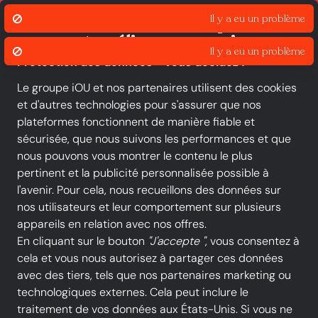
Click & Collect
Liv
Il y a eu un problème
Nous utilisons des cookies pour
assurer et améliorer nos services.
Il y a eu un problème
Protection des données - vous décidez !
Le groupe iOU et nos partenaires utilisent des cookies
et d'autres technologies pour s'assurer que nos
Toutes les catégories
Nouveautés
Promotions
plateformes fonctionnent de manière fiable et
sécurisée, que nous suivons les performances et que
Catégories
nous pouvons vous montrer le contenu le plus
à iOU SHOP
pertinent et la publicité personnalisée possible à
l'avenir. Pour cela, nous recueillons des données sur
nos utilisateurs et leur comportement sur plusieurs
Chaussures femmes
appareils en relation avec nos offres.
Baskets & Sneakers (Chaussures femmes)
En cliquant sur le bouton
"J'accepte "
, vous consentez à
Sandales & Nu-pieds
cela et vous nous autorisez à partager ces données
Boots & Bottines (Chaussures femmes)
avec des tiers, tels que nos partenaires marketing ou
technologiques externes. Cela peut inclure le
Voir tout
traitement de vos données aux États-Unis. Si vous ne