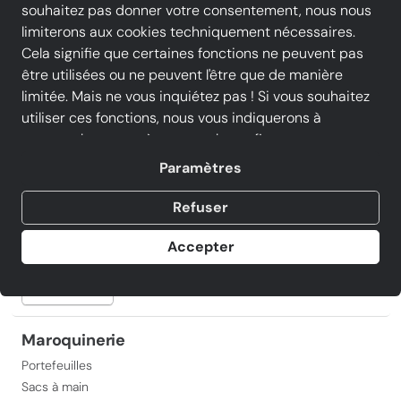
souhaitez pas donner votre consentement, nous nous
Chaussures hommes
limiterons aux cookies techniquement nécessaires.
Cela signifie que certaines fonctions ne peuvent pas
Baskets & Sneakers (Chaussures hommes)
être utilisées ou ne peuvent l'être que de manière
Boots & Bottines (Chaussures hommes)
limitée. Mais ne vous inquiétez pas ! Si vous souhaitez
Chaussures de ville
utiliser ces fonctions, nous vous indiquerons à
nouveau les paramètres sur place afin que vous
Voir tout
puissiez également donner votre accord par la suite.
Paramètres
Toutes les options et de plus amples détails peuvent
Accessoires
être trouvés dans la
Politique de confidentialité
.
Refuser
Maroquinerie (Accessoires)
Produits d'entretien
Accepter
Voir tout
Maroquinerie
Portefeuilles
Sacs à main