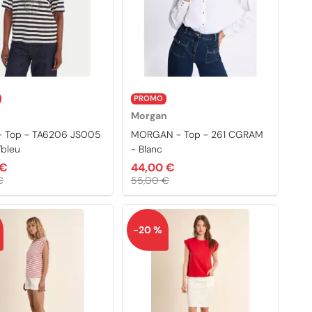
PROMO
Morgan
 - Top - TA6206 JS005
MORGAN - Top - 261 CGRAM
/bleu
- Blanc
 €
44,00 €
€
55,00 €
-20 %