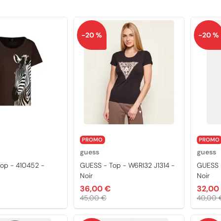
-20 %
-20 %
PROMO
PROMO
guess
guess
op - 410452 -
GUESS - Top - W6RI32 J1314 -
GUESS -
Noir
Noir
36,00 €
32,00
45,00 €
40,00 