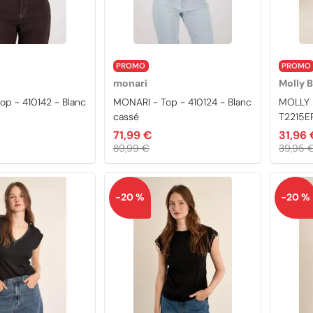
PROMO
PROMO
monari
Molly 
op - 410142 - Blanc
MONARI - Top - 410124 - Blanc
MOLLY 
cassé
T2215E
71,99 €
31,96 
89,99 €
39,95 
-20 %
-20 %