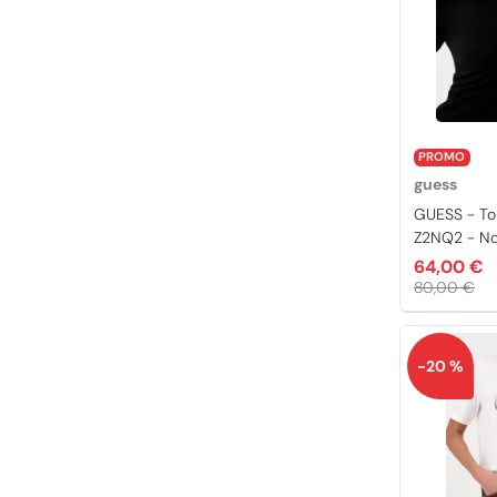
PROMO
guess
GUESS - T
Z2NQ2 - No
64,00 €
80,00 €
-20 %