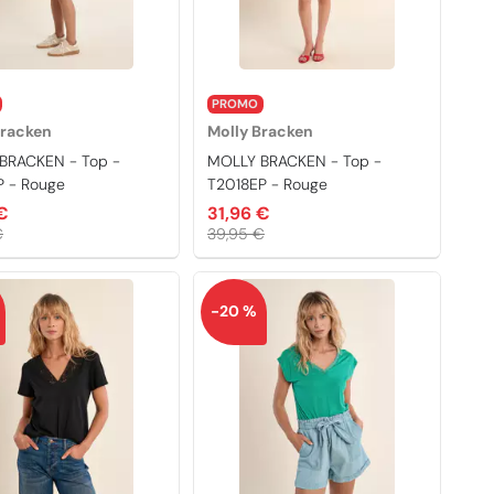
PROMO
Bracken
Molly Bracken
BRACKEN - Top -
MOLLY BRACKEN - Top -
P - Rouge
T2018EP - Rouge
€
31,96 €
€
39,95 €
-20 %