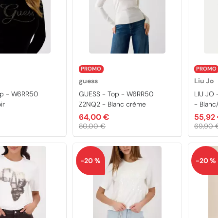
PROMO
PROMO
guess
Liu Jo
op - W6RR50
GUESS - Top - W6RR50
LIU JO
ir
Z2NQ2 - Blanc crème
- Blanc
64,00 €
55,92
80,00 €
69,90 
-20 %
-20 %