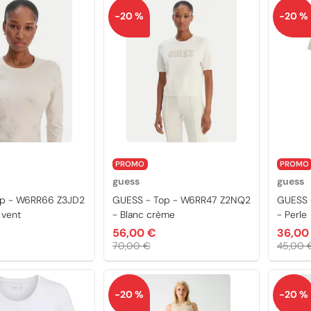
-20 %
-20 %
PROMO
PROMO
guess
guess
op - W6RR66 Z3JD2
GUESS - Top - W6RR47 Z2NQ2
GUESS 
 vent
- Blanc crème
- Perle
56,00 €
36,00
70,00 €
45,00 
-20 %
-20 %