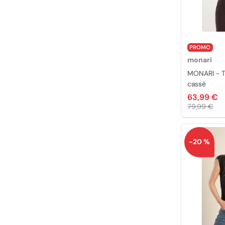
PROMO
monari
MONARI - T
cassé
63,99 €
79,99 €
-20 %