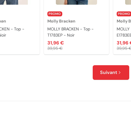
PROMO
PROMO
ken
Molly Bracken
Molly 
CKEN - Top -
MOLLY BRACKEN - Top -
MOLLY 
Noir
T1783EP - Noir
E1783EE
31,96 €
31,96 
39,95 €
39,95 
Suivant