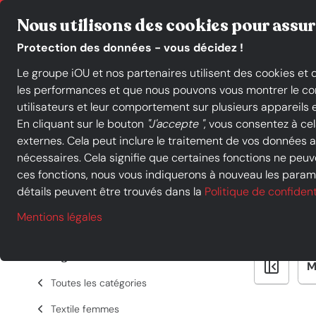
Commerçants indépendants en France
Click & Collect
Nous utilisons des cookies pour assur
Protection des données - vous décidez !
Le groupe iOU et nos partenaires utilisent des cookies et
Catégories de produits
les performances et que nous pouvons vous montrer le conte
utilisateurs et leur comportement sur plusieurs appareils e
En cliquant sur le bouton
"J'accepte "
, vous consentez à ce
externes. Cela peut inclure le traitement de vos données
nécessaires. Cela signifie que certaines fonctions ne peuve
Acheter à iOU SHOP
Textile femmes
Tops, T-shirts & Déb
ces fonctions, nous vous indiquerons à nouveau les paramè
Tops, T-shirts & 
détails peuvent être trouvés dans la
Politique de confident
Mentions légales
Catégories
M
Toutes les catégories
Textile femmes