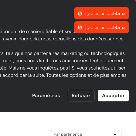
Qu’est-ce que Le groupe iOU et FAQ
Il y a eu un problème
Contraste
Mon compte
Liste de favoris
Panier
Il y a eu un problème
tionnent de manière fiable et sécurisée, que nous suivons
l'avenir. Pour cela, nous recueillons des données sur nos
rs, tels que nos partenaires marketing ou technologiques
ntement, nous nous limiterons aux cookies techniquement
ée. Mais ne vous inquiétez pas ! Si vous souhaitez utiliser
accord par la suite. Toutes les options et de plus amples
Paramètres
Refuser
Accepter