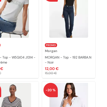
PROMO
Morgan
- Top - W5GI04 J1314 -
MORGAN - Top - 192 BARBA.N
crème
- Noir
 €
12,00 €
€
15,00 €
-20 %