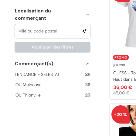
Localisation du
commerçant
Appliquer des filtres
PROMO
Commerçant(s)
guess
GUESS - To
TENDANCE - SELESTAT
26
Haut dans le
iOU Mulhouse
25
36,00 €
45,00 €
iOU Thionville
23
-20 %