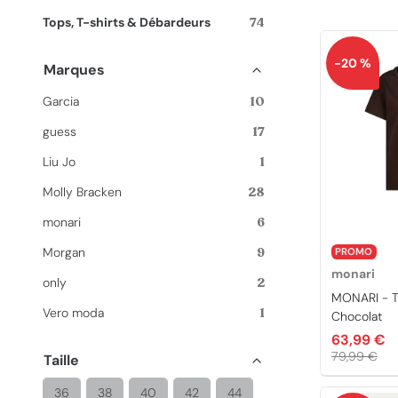
Tops, T-shirts & Débardeurs
74
-20 %
Marques
Garcia
10
guess
17
Liu Jo
1
Molly Bracken
28
monari
6
Morgan
9
PROMO
monari
only
2
MONARI - T
Vero moda
1
Chocolat
63,99 €
79,99 €
Taille
36
38
40
42
44