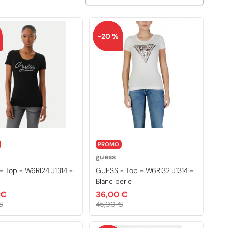
-20 %
PROMO
guess
 Top - W6RI24 J1314 -
GUESS - Top - W6RI32 J1314 -
Blanc perle
 €
36,00 €
€
45,00 €