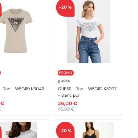
-20 %
PROMO
guess
- Top - W6GI19 K3042
GUESS - Top - W6GI12 K3027
- Blanc pur
 €
36,00 €
€
45,00 €
-20 %