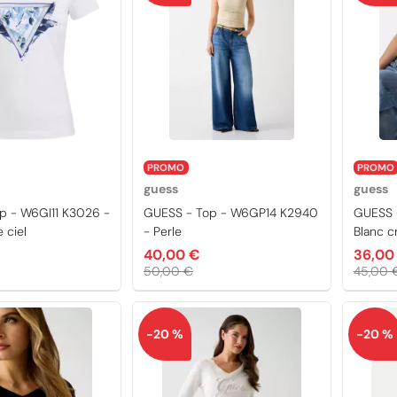
PROMO
PROMO
guess
guess
p - W6GI11 K3026 -
GUESS - Top - W6GP14 K2940
GUESS 
 ciel
- Perle
Blanc 
40,00 €
36,00
50,00 €
45,00 
-20 %
-20 %