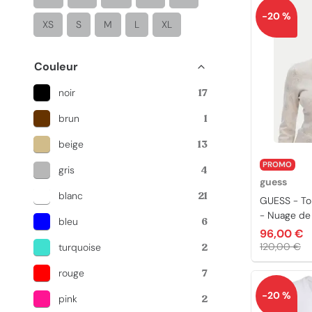
-20 %
XS
S
M
L
XL
Couleur
noir
17
brun
1
beige
13
PROMO
gris
4
guess
blanc
21
GUESS - T
- Nuage de
bleu
6
96,00 €
120,00 €
turquoise
2
rouge
7
-20 %
pink
2