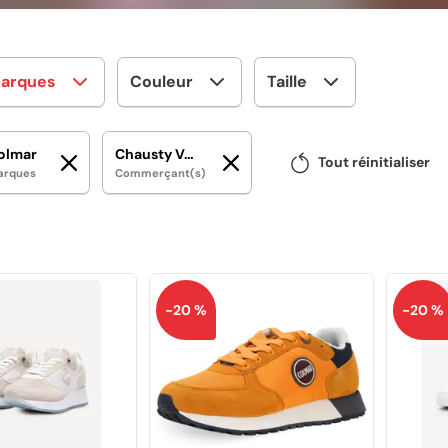
arques
Couleur
Taille
olmar
Chausty Vendenheim
Tout réinitialiser
arques
Commerçant(s)
-20 %
-20 %