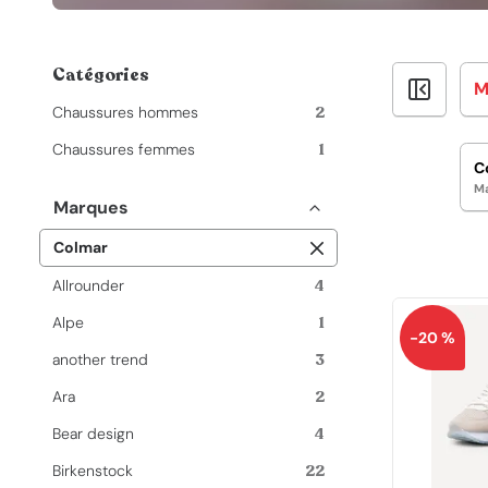
Catégories
M
Chaussures hommes
2
Chaussures femmes
1
C
M
Marques
Colmar
Allrounder
4
Alpe
1
-20 %
another trend
3
Ara
2
Bear design
4
Birkenstock
22