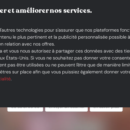
Livraison gratuite*
er et améliorer nos services.
 d'autres technologies pour s'assurer que nos plateformes fonc
nu le plus pertinent et la publicité personnalisée possible à 
n relation avec nos offres.
la et vous nous autorisez à partager ces données avec des tie
 aux États-Unis. Si vous ne souhaitez pas donner votre conse
nt pas être utilisées ou ne peuvent l'être que de manière limit
tres sur place afin que vous puissiez également donner votre 
Chausty Vendenhei
ialité
.
Appelez-nous
Écrivez-nous
Vers le profil
03 88 81 96 96
Envoyer un courriel
En savoir plus