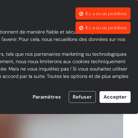
Qu’est-ce que Le groupe iOU et FAQ
Il y a eu un problème
Il y a eu un problème
Contraste
Mon compte
Liste de favoris
Panier
tionnent de manière fiable et sécurisée, que nous suivons
l'avenir. Pour cela, nous recueillons des données sur nos
rs, tels que nos partenaires marketing ou technologiques
ntement, nous nous limiterons aux cookies techniquement
ée. Mais ne vous inquiétez pas ! Si vous souhaitez utiliser
accord par la suite. Toutes les options et de plus amples
m
Paramètres
Refuser
Accepter