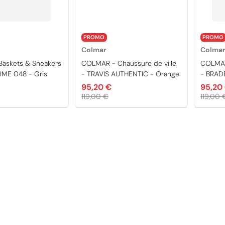
PROMO
PROMO
Colmar
Colma
askets & Sneakers
COLMAR - Chaussure de ville
COLMAR 
IME 048 - Gris
- TRAVIS AUTHENTIC - Orange
- BRAD
- Blanc
95,20 €
95,20
119,00 €
119,00 