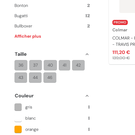
Bonton
2
Bugatti
12
PROMO
Bullboxer
2
Colmar
Afficher plus
COLMAR - B
- TRAVIS PR
111,20 €
Taille
139,00 €
36
37
40
41
42
43
44
46
Couleur
gris
1
blanc
1
orange
1