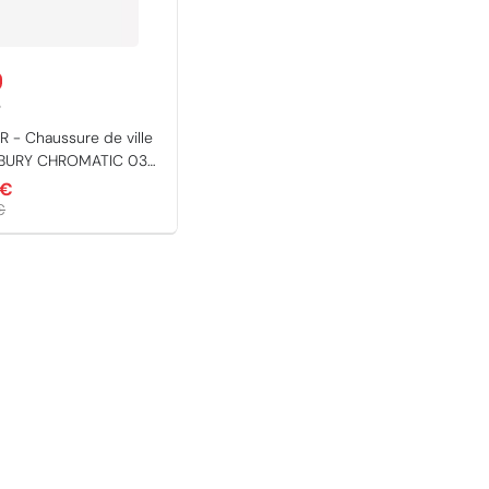
r
- Chaussure de ville
BURY CHROMATIC 033
 €
€