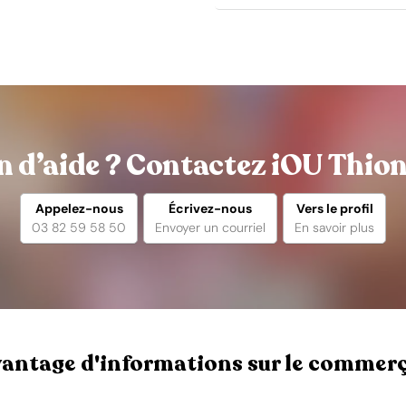
n d’aide ? Contactez iOU Thionv
Appelez-nous
Écrivez-nous
Vers le profil
03 82 59 58 50
Envoyer un courriel
En savoir plus
antage d'informations sur le commer