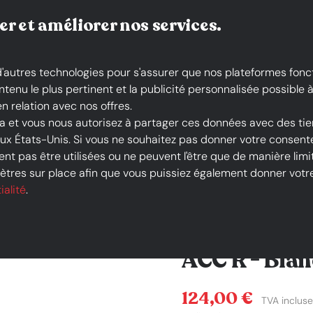
Livraison gratuite*
er et améliorer nos services.
 d'autres technologies pour s'assurer que nos plateformes fonc
nu le plus pertinent et la publicité personnalisée possible à 
n relation avec nos offres.
la et vous nous autorisez à partager ces données avec des tie
 aux États-Unis. Si vous ne souhaitez pas donner votre conse
ers
MÉLINÉ - Baskets & Sneakers - 525 ACC R - Blanc
nt pas être utilisées ou ne peuvent l'être que de manière limit
tres sur place afin que vous puissiez également donner votre 
-20 %
ialité
.
MÉLINÉ - Ba
ACC R - Blan
Prix
124,00 €
TVA incluse,