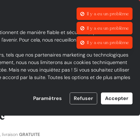
Il y a eu un problème
Il y a eu un problème
Il y a eu un problème
Qu’est-ce que Le groupe iOU et FAQ
Contraste
Mon compte
Liste de favoris
Panier
tionnent de manière fiable et sécurisée, que nous suivons
l'avenir. Pour cela, nous recueillons des données sur nos
rs, tels que nos partenaires marketing ou technologiques
ntement, nous nous limiterons aux cookies techniquement
ée. Mais ne vous inquiétez pas ! Si vous souhaitez utiliser
accord par la suite. Toutes les options et de plus amples
Paramètres
Refuser
Accepter
skets & Sneakers - 525
c
 livraison
GRATUITE