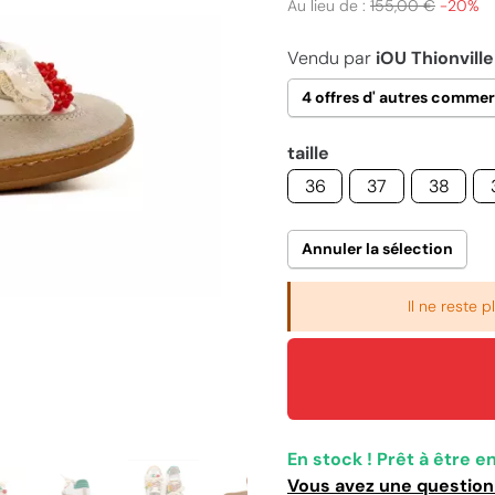
Au lieu de :
155,00 €
−20%
Vendu par
iOU Thionville
4 offres d' autres comme
taille
36
37
38
Annuler la sélection
Il ne reste 
En stock ! Prêt à être e
Vous avez une question 