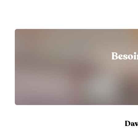
Besoi
Dav