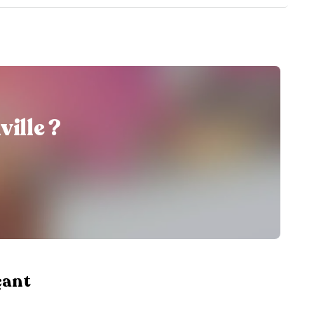
ille ?
çant