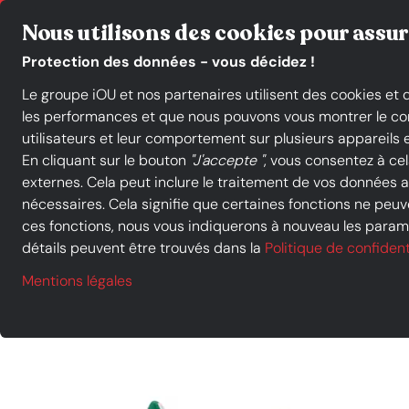
Commerçants indépendants en France
Click & Collect
Nous utilisons des cookies pour assur
Protection des données - vous décidez !
Le groupe iOU et nos partenaires utilisent des cookies et
Catégories de produits
les performances et que nous pouvons vous montrer le conte
utilisateurs et leur comportement sur plusieurs appareils e
En cliquant sur le bouton
"J'accepte "
, vous consentez à ce
externes. Cela peut inclure le traitement de vos données
Acheter à iOU SHOP
Chaussures femmes
Baskets & Sneak
nécessaires. Cela signifie que certaines fonctions ne peuve
ces fonctions, nous vous indiquerons à nouveau les paramè
détails peuvent être trouvés dans la
Politique de confident
Mentions légales