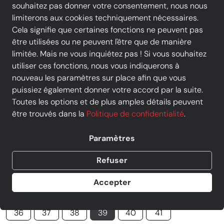
souhaitez pas donner votre consentement, nous nous
limiterons aux cookies techniquement nécessaires.
Cela signifie que certaines fonctions ne peuvent pas
être utilisées ou ne peuvent l'être que de manière
limitée. Mais ne vous inquiétez pas ! Si vous souhaitez
utiliser ces fonctions, nous vous indiquerons à
nouveau les paramètres sur place afin que vous
MÉLINÉ - Baskets & Sneakers - 525
puissiez également donner votre accord par la suite.
Toutes les options et de plus amples détails peuvent
ACC R - Blanc
être trouvés dans la
Politique de confidentialité
.
Prix
124,00 €
TVA incluse, livraison
GRATUITE
Au lieu de :
155,00 €
−20%
Paramètres
Vendu par
Chausty Cormontreuil
Refuser
4 offres d' autres commerçants
Accepter
taille
36
37
38
39
40
41