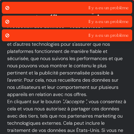
Click & Collect
Liv
Nous utilisons des cookies pour
assurer et améliorer nos services.
Protection des données - vous décidez !
Le groupe iOU et nos partenaires utilisent des cookies
et d'autres technologies pour s'assurer que nos
Toutes les catégories
Nouveautés
Promotions
plateformes fonctionnent de manière fiable et
sécurisée, que nous suivons les performances et que
-20 %
nous pouvons vous montrer le contenu le plus
pertinent et la publicité personnalisée possible à
l'avenir. Pour cela, nous recueillons des données sur
nos utilisateurs et leur comportement sur plusieurs
appareils en relation avec nos offres.
En cliquant sur le bouton
"J'accepte "
, vous consentez à
cela et vous nous autorisez à partager ces données
avec des tiers, tels que nos partenaires marketing ou
technologiques externes. Cela peut inclure le
traitement de vos données aux États-Unis. Si vous ne