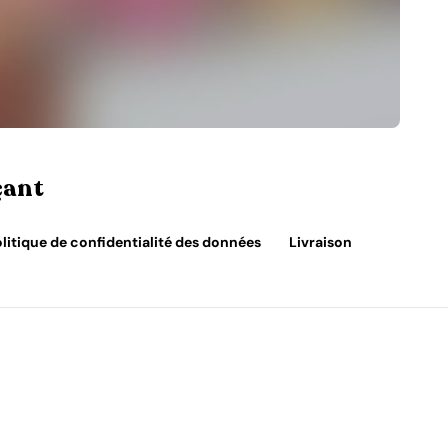
çant
litique de confidentialité des données
Livraison