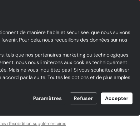
Qu’est-ce que Le groupe iOU et FAQ
Contraste
Mon compte
Liste de favoris
Panier
tionnent de manière fiable et sécurisée, que nous suivons
l'avenir. Pour cela, nous recueillons des données sur nos
rs, tels que nos partenaires marketing ou technologiques
ntement, nous nous limiterons aux cookies techniquement
ée. Mais ne vous inquiétez pas ! Si vous souhaitez utiliser
accord par la suite. Toutes les options et de plus amples
Paramètres
Refuser
Accepter
Sac cabas - 176572 - Bleu
rais d'expédition supplémentaires