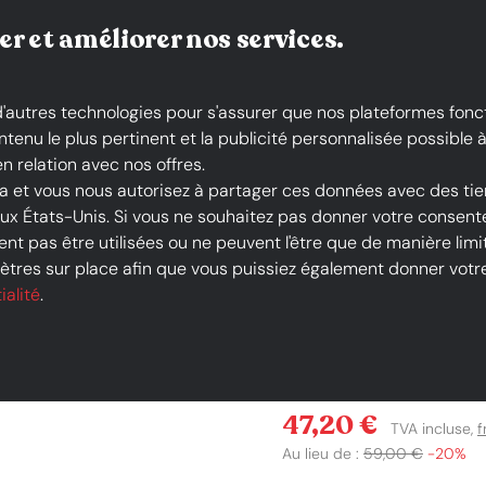
Livraison gratuite*
er et améliorer nos services.
 d'autres technologies pour s'assurer que nos plateformes fonc
nu le plus pertinent et la publicité personnalisée possible à 
n relation avec nos offres.
la et vous nous autorisez à partager ces données avec des tie
 aux États-Unis. Si vous ne souhaitez pas donner votre conse
- Sac cabas - 176572 - Bleu
nt pas être utilisées ou ne peuvent l'être que de manière limit
tres sur place afin que vous puissiez également donner votre 
-20 %
ialité
.
HEXAGONA - 
Prix
47,20 €
TVA incluse,
f
Au lieu de :
59,00 €
−20%