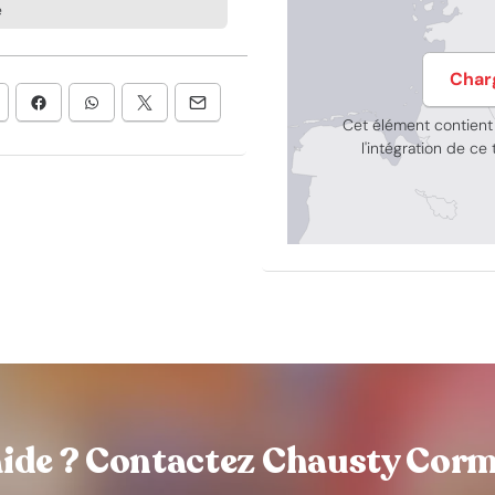
e
Char
Cet élément contien
l'intégration de c
aide ? Contactez Chausty Corm