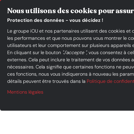
Commerçants indépendants en France
Click & Collect
Nous utilisons des cookies pour assur
Protection des données - vous décidez !
Le groupe iOU et nos partenaires utilisent des cookies et
Catégories de produits
les performances et que nous pouvons vous montrer le conte
utilisateurs et leur comportement sur plusieurs appareils e
En cliquant sur le bouton
"J'accepte "
, vous consentez à ce
externes. Cela peut inclure le traitement de vos données
Acheter à iOU SHOP
Maroquinerie
Sacs cabas
HEXAGONA 
nécessaires. Cela signifie que certaines fonctions ne peuve
ces fonctions, nous vous indiquerons à nouveau les paramè
détails peuvent être trouvés dans la
Politique de confident
Mentions légales