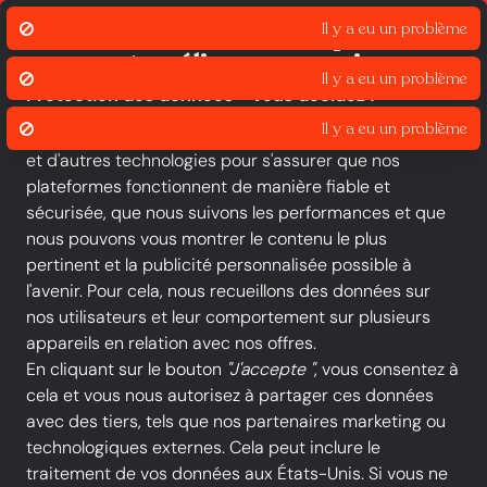
Click & Collect
Liv
Il y a eu un problème
Nous utilisons des cookies pour
assurer et améliorer nos services.
Il y a eu un problème
Protection des données - vous décidez !
Il y a eu un problème
Le groupe iOU et nos partenaires utilisent des cookies
et d'autres technologies pour s'assurer que nos
Toutes les catégories
Nouveautés
Promotions
plateformes fonctionnent de manière fiable et
sécurisée, que nous suivons les performances et que
-20 %
nous pouvons vous montrer le contenu le plus
pertinent et la publicité personnalisée possible à
l'avenir. Pour cela, nous recueillons des données sur
nos utilisateurs et leur comportement sur plusieurs
appareils en relation avec nos offres.
En cliquant sur le bouton
"J'accepte "
, vous consentez à
cela et vous nous autorisez à partager ces données
avec des tiers, tels que nos partenaires marketing ou
technologiques externes. Cela peut inclure le
traitement de vos données aux États-Unis. Si vous ne