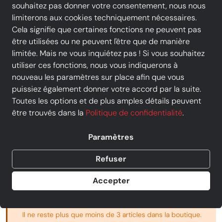
souhaitez pas donner votre consentement, nous nous
limiterons aux cookies techniquement nécessaires.
Cela signifie que certaines fonctions ne peuvent pas
être utilisées ou ne peuvent l'être que de manière
limitée. Mais ne vous inquiétez pas ! Si vous souhaitez
utiliser ces fonctions, nous vous indiquerons à
nouveau les paramètres sur place afin que vous
puissiez également donner votre accord par la suite.
HEXAGONA - Portefeuille - 868462
Toutes les options et de plus amples détails peuvent
être trouvés dans la
Politique de confidentialité
.
- Gris
Prix
31,20 €
TVA incluse,
Paramètres
frais d'expédition supplémentaires
Au lieu de :
39,00 €
−20%
Refuser
Vendu par
Chausty Vendenheim
Accepter
3 offres d' autres commerçants
Il ne reste plus que moins de 3 articles dans la boutique.