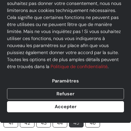
souhaitez pas donner votre consentement, nous nous
limiterons aux cookies techniquement nécessaires.
Cela signifie que certaines fonctions ne peuvent pas
être utilisées ou ne peuvent l'être que de manière
limitée. Mais ne vous inquiétez pas ! Si vous souhaitez
utiliser ces fonctions, nous vous indiquerons à
nouveau les paramètres sur place afin que vous
puissiez également donner votre accord par la suite.
GEOX - Sandale - U15BGB - Noir
Toutes les options et de plus amples détails peuvent
être trouvés dans la
Politique de confidentialité
.
Prix
71,92 €
TVA incluse, livraison
GRATUITE
Au lieu de :
89,90 €
−20%
Paramètres
Vendu par
Chausty Vendenheim
Refuser
1 offre d'un autre commerçant
Accepter
taille
41
42
43
44
45
46