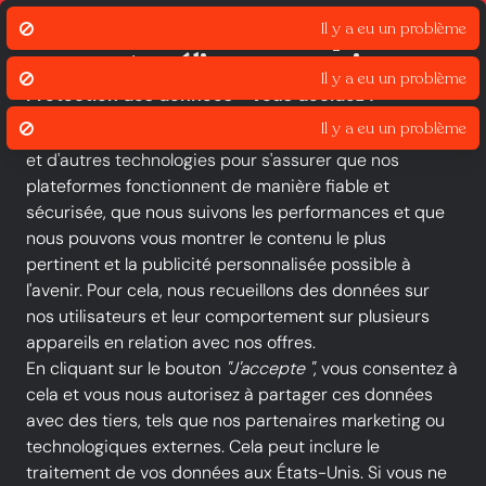
Click & Collect
Liv
Nous utilisons des cookies pour
assurer et améliorer nos services.
Protection des données - vous décidez !
Le groupe iOU et nos partenaires utilisent des cookies
et d'autres technologies pour s'assurer que nos
Toutes les catégories
Nouveautés
Promotions
plateformes fonctionnent de manière fiable et
sécurisée, que nous suivons les performances et que
-20 %
nous pouvons vous montrer le contenu le plus
pertinent et la publicité personnalisée possible à
l'avenir. Pour cela, nous recueillons des données sur
nos utilisateurs et leur comportement sur plusieurs
appareils en relation avec nos offres.
En cliquant sur le bouton
"J'accepte "
, vous consentez à
cela et vous nous autorisez à partager ces données
avec des tiers, tels que nos partenaires marketing ou
technologiques externes. Cela peut inclure le
traitement de vos données aux États-Unis. Si vous ne