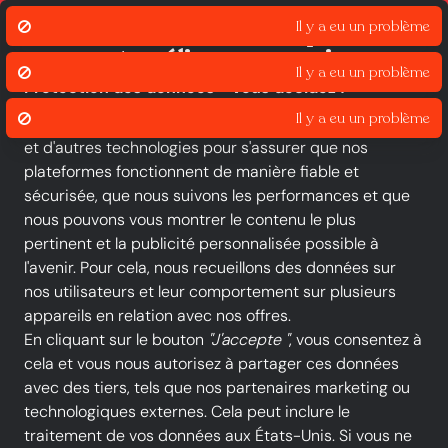
Click & Collect
Liv
Il y a eu un problème
Nous utilisons des cookies pour
assurer et améliorer nos services.
Il y a eu un problème
Protection des données - vous décidez !
Le groupe iOU et nos partenaires utilisent des cookies
et d'autres technologies pour s'assurer que nos
Toutes les catégories
Nouveautés
Promotions
plateformes fonctionnent de manière fiable et
sécurisée, que nous suivons les performances et que
-20 %
nous pouvons vous montrer le contenu le plus
pertinent et la publicité personnalisée possible à
l'avenir. Pour cela, nous recueillons des données sur
nos utilisateurs et leur comportement sur plusieurs
appareils en relation avec nos offres.
En cliquant sur le bouton
"J'accepte "
, vous consentez à
cela et vous nous autorisez à partager ces données
avec des tiers, tels que nos partenaires marketing ou
technologiques externes. Cela peut inclure le
traitement de vos données aux États-Unis. Si vous ne