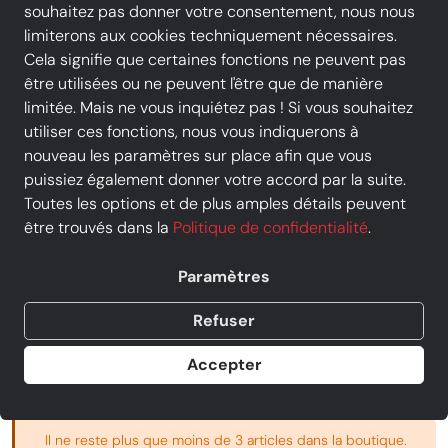
souhaitez pas donner votre consentement, nous nous
limiterons aux cookies techniquement nécessaires.
Cela signifie que certaines fonctions ne peuvent pas
être utilisées ou ne peuvent l'être que de manière
GABOR - Baskets & Sneakers -
limitée. Mais ne vous inquiétez pas ! Si vous souhaitez
36.438 - Noir
utiliser ces fonctions, nous vous indiquerons à
Prix
104,00 €
nouveau les paramètres sur place afin que vous
TVA incluse, livraison
GRATUITE
puissiez également donner votre accord par la suite.
Au lieu de :
130,00 €
−20%
Toutes les options et de plus amples détails peuvent
Vendu par
Chausty Vendenheim
être trouvés dans la
Politique de confidentialité
.
2 offres d' autres commerçants
Paramètres
taille
Refuser
41 EU | 7.5 UK
42 EU | 8 UK
42.5 EU | 8.5 UK
Accepter
Annuler la sélection
Il ne reste plus que moins de 3 articles dans la boutique.