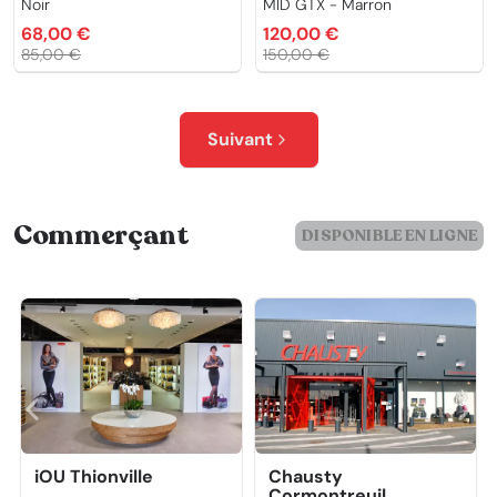
Noir
MID GTX - Marron
68,00 €
120,00 €
85,00 €
150,00 €
Suivant
Commerçant
DISPONIBLE EN LIGNE
iOU Thionville
Chausty
Cormontreuil