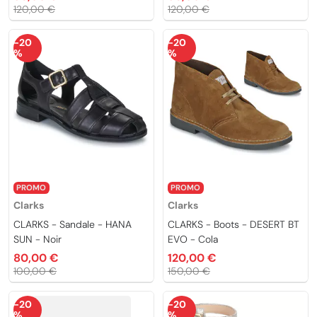
120,00 €
120,00 €
-20
-20
%
%
PROMO
PROMO
Clarks
Clarks
CLARKS - Sandale - HANA
CLARKS - Boots - DESERT BT
SUN - Noir
EVO - Cola
80,00 €
120,00 €
100,00 €
150,00 €
-20
-20
%
%