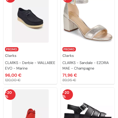
PROMO
PROMO
Clarks
Clarks
CLARKS - Derbie - WALLABEE
CLARKS - Sandale - EZORIA
EVO - Marine
MAE - Champagne
96,00 €
71,96 €
120,00 €
89,95 €
-20
-20
%
%