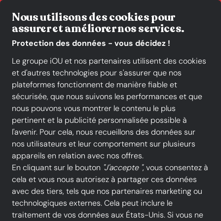
Livraison gratuite*
Nous utilisons des cookies pour
assurer et améliorer nos services.
Protection des données - vous décidez !
Le groupe iOU et nos partenaires utilisent des cookies
et d'autres technologies pour s'assurer que nos
Toutes les catégories
Nouveautés
Promotions
plateformes fonctionnent de manière fiable et
sécurisée, que nous suivons les performances et que
Clarks
nous pouvons vous montrer le contenu le plus
pertinent et la publicité personnalisée possible à
l'avenir. Pour cela, nous recueillons des données sur
nos utilisateurs et leur comportement sur plusieurs
Tous les produits
appareils en relation avec nos offres.
En cliquant sur le bouton
"J'accepte "
, vous consentez à
cela et vous nous autorisez à partager ces données
avec des tiers, tels que nos partenaires marketing ou
TOUS LES FILTRES
technologiques externes. Cela peut inclure le
traitement de vos données aux États-Unis. Si vous ne