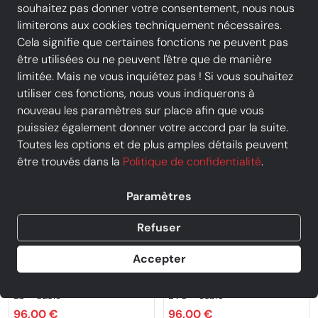
souhaitez pas donner votre consentement, nous nous
Couleur
Taille
limiterons aux cookies techniquement nécessaires.
Cela signifie que certaines fonctions ne peuvent pas
être utilisées ou ne peuvent l'être que de manière
limitée. Mais ne vous inquiétez pas ! Si vous souhaitez
utiliser ces fonctions, nous vous indiquerons à
-20
-20
%
%
nouveau les paramètres sur place afin que vous
puissiez également donner votre accord par la suite.
Toutes les options et de plus amples détails peuvent
être trouvés dans la
Politique de confidentialité
.
Paramètres
Refuser
PROMO
PROMO
Accepter
Clarks
Clarks
CLARKS - Derbie - TORHILL
CLARKS - Derbie - WALLABEE
LO - Sable
EVO - Sable
96,00 €
96,00 €