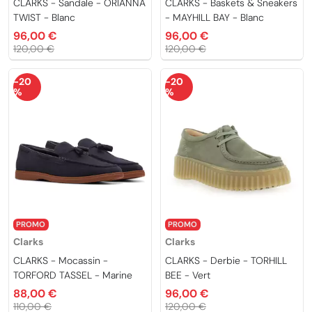
CLARKS - Sandale - ORIANNA
CLARKS - Baskets & Sneakers
TWIST - Blanc
- MAYHILL BAY - Blanc
96,00 €
96,00 €
120,00 €
120,00 €
-20
-20
%
%
PROMO
PROMO
Clarks
Clarks
CLARKS - Mocassin -
CLARKS - Derbie - TORHILL
TORFORD TASSEL - Marine
BEE - Vert
88,00 €
96,00 €
110,00 €
120,00 €