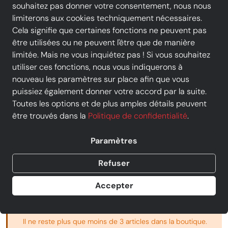
souhaitez pas donner votre consentement, nous nous
limiterons aux cookies techniquement nécessaires.
timberland
Cela signifie que certaines fonctions ne peuvent pas
TIMBERLAND - Boots - SPRINT
être utilisées ou ne peuvent l'être que de manière
TREKKER MID - Noir / Blé
limitée. Mais ne vous inquiétez pas ! Si vous souhaitez
Prix
utiliser ces fonctions, nous vous indiquerons à
145,00 €
TVA incluse, livraison
GRATUITE
nouveau les paramètres sur place afin que vous
Vendu par
Chausty Vendenheim
puissiez également donner votre accord par la suite.
Toutes les options et de plus amples détails peuvent
4 offres d' autres commerçants
être trouvés dans la
Politique de confidentialité
.
taille
Paramètres
7
7.5
8.5
9
10
11
12
Refuser
13
Accepter
Annuler la sélection
Il ne reste plus que moins de 3 articles dans la boutique.