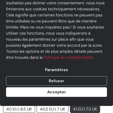
souhaitez pas donner votre consentement, nous nous
limiterons aux cookies techniquement nécessaires.
Cela signifie que certaines fonctions ne peuvent pas
être utilisées ou ne peuvent l'être que de manière
limitée. Mais ne vous inquiétez pas ! Si vous souhaitez
utiliser ces fonctions, nous vous indiquerons à
nouveau les paramètres sur place afin que vous
puissiez également donner votre accord par la suite.
LLOYD - Chaussure de ville -
Toutes les options et de plus amples détails peuvent
GIDEON - Brandy
être trouvés dans la
Politique de confidentialité
.
Prix
111,92 €
TVA incluse, livraison
GRATUITE
Paramètres
Au lieu de :
139,90 €
−20%
Vendu par
Chausty Cormontreuil
Refuser
4 offres d' autres commerçants
Accepter
taille
40 EU | 6.5 UK
40.5 EU | 7 UK
41 EU | 7.5 UK