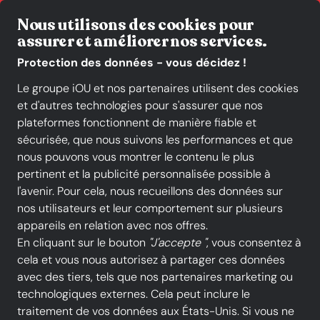
Livraison gratuite*
Nous utilisons des cookies pour
assurer et améliorer nos services.
Protection des données - vous décidez !
Le groupe iOU et nos partenaires utilisent des cookies
et d'autres technologies pour s'assurer que nos
Toutes les catégories
Nouveautés
Promotions
plateformes fonctionnent de manière fiable et
sécurisée, que nous suivons les performances et que
nous pouvons vous montrer le contenu le plus
pertinent et la publicité personnalisée possible à
Chausty Vendenheim
l'avenir. Pour cela, nous recueillons des données sur
Chaussures femmes
nos utilisateurs et leur comportement sur plusieurs
appareils en relation avec nos offres.
Appelez-nous
Écrivez-nous
Vers le profil
En cliquant sur le bouton
"J'accepte "
, vous consentez à
03 88 81 96 96
Envoyer un courriel
En savoir plus
cela et vous nous autorisez à partager ces données
avec des tiers, tels que nos partenaires marketing ou
technologiques externes. Cela peut inclure le
traitement de vos données aux États-Unis. Si vous ne
Acheter à iOU SHOP
Chaussures femmes