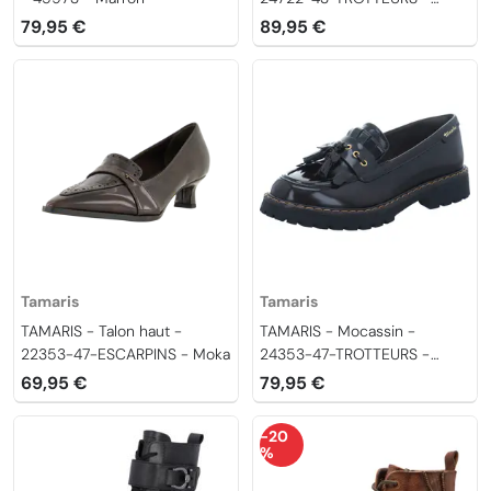
Moka
79,95 €
89,95 €
Tamaris
Tamaris
TAMARIS - Talon haut -
TAMARIS - Mocassin -
22353-47-ESCARPINS - Moka
24353-47-TROTTEURS -
Moka
69,95 €
79,95 €
-20
%