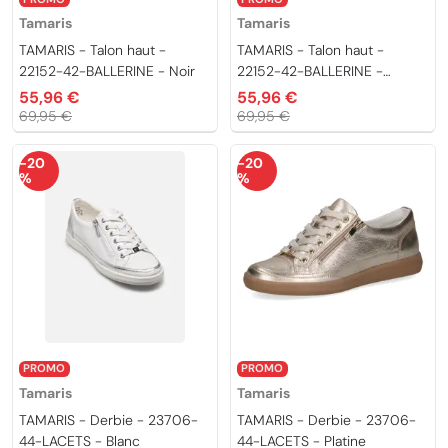
Tamaris
Tamaris
TAMARIS - Talon haut -
TAMARIS - Talon haut -
22152-42-BALLERINE - Noir
22152-42-BALLERINE -
Noisette
55,96 €
55,96 €
69,95 €
69,95 €
-20
-20
%
%
PROMO
PROMO
Tamaris
Tamaris
TAMARIS - Derbie - 23706-
TAMARIS - Derbie - 23706-
44-LACETS - Blanc
44-LACETS - Platine