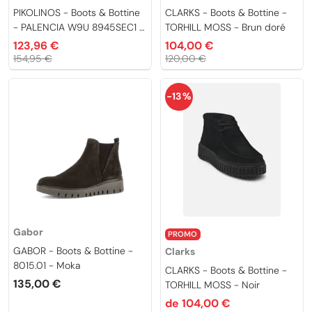
PIKOLINOS - Boots & Bottine
CLARKS - Boots & Bottine -
- PALENCIA W9U 8945SEC1 -
TORHILL MOSS - Brun doré
Cuir
123,96 €
104,00 €
154,95 €
120,00 €
-13 %
Gabor
PROMO
GABOR - Boots & Bottine -
Clarks
8015.01 - Moka
CLARKS - Boots & Bottine -
135,00 €
TORHILL MOSS - Noir
de 104,00 €