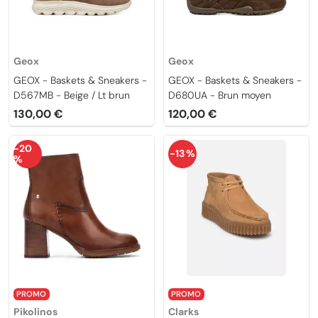
Geox
Geox
GEOX - Baskets & Sneakers -
GEOX - Baskets & Sneakers -
D567MB - Beige / Lt brun
D680UA - Brun moyen
130,00 €
120,00 €
-20
-13 %
%
PROMO
PROMO
Pikolinos
Clarks