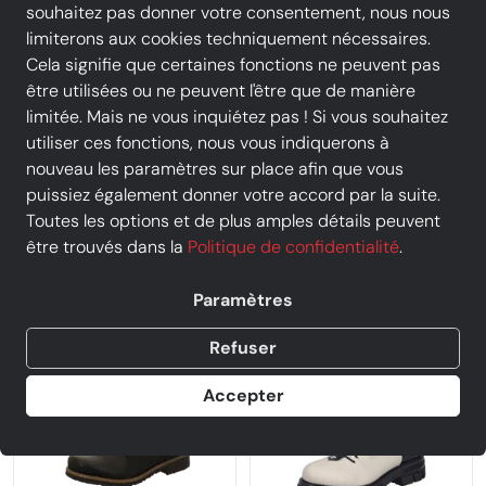
souhaitez pas donner votre consentement, nous nous
TOUS LES FILTRES
limiterons aux cookies techniquement nécessaires.
Cela signifie que certaines fonctions ne peuvent pas
être utilisées ou ne peuvent l'être que de manière
limitée. Mais ne vous inquiétez pas ! Si vous souhaitez
Marques
Couleur
Taille
utiliser ces fonctions, nous vous indiquerons à
nouveau les paramètres sur place afin que vous
puissiez également donner votre accord par la suite.
Chausty Vendenheim
Tout réinitialiser
Toutes les options et de plus amples détails peuvent
Commerçant(s)
être trouvés dans la
Politique de confidentialité
.
Paramètres
Refuser
Accepter