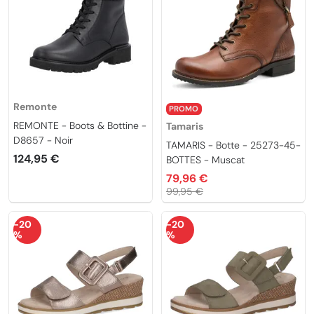
Remonte
PROMO
REMONTE - Boots & Bottine -
Tamaris
D8657 - Noir
TAMARIS - Botte - 25273-45-
124,95 €
BOTTES - Muscat
79,96 €
99,95 €
-20
-20
%
%