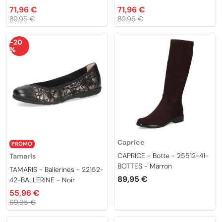
71,96 €
71,96 €
89,95 €
89,95 €
-20
%
Caprice
PROMO
CAPRICE - Botte - 25512-41-
Tamaris
BOTTES - Marron
TAMARIS - Ballerines - 22152-
89,95 €
42-BALLERINE - Noir
55,96 €
69,95 €